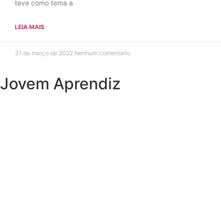
teve como tema a
LEIA MAIS
31 de março de 2022
Nenhum comentário
Jovem Aprendiz
Preciso do primeiro emprego
Sou JOVEM