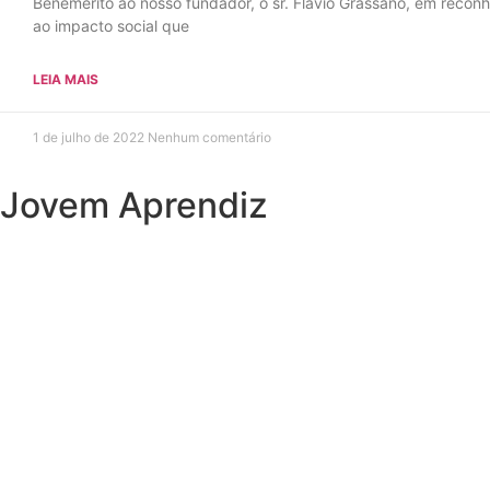
Benemérito ao nosso fundador, o sr. Flávio Grassano, em recon
ao impacto social que
LEIA MAIS
1 de julho de 2022
Nenhum comentário
Jovem Aprendiz
Preciso do primeiro emprego
Sou JOVEM